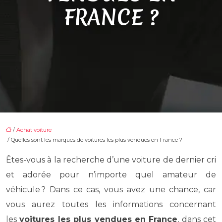
FRANCE ?
/
Achat voiture
/ Quelles sont les marques de voitures les plus vendues en France ?
Êtes-vous à la recherche d’une voiture de dernier cri
et adorée pour n’importe quel amateur de
véhicule ? Dans ce cas, vous avez une chance, car
vous aurez toutes les informations concernant
les
voitures les plus vendues en France
, dans cet